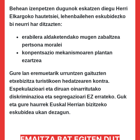
Behean izenpetzen dugunok eskatzen diegu Herri
Elkargoko hautetsiei, lehenbailehen eskubidezko
bi neurri har ditzazten:
erabilera aldaketendako mugen zabaltzea
pertsona moralei
konpentsazio mekanismoaren plantan
ezartzea
Gure lan eremuetarik urruntzen gaituzten
etxebizitza turistikoen hedatzearen kontra.
Espekulazioari eta diruan oinarritutako
diskriminazioa eta segregazioari EZ errateko. Guk
eta gure haurrek Euskal Herrian bizitzeko
eskubidea ukan dezagun.
EMAITZA BAT EGITEN DUT