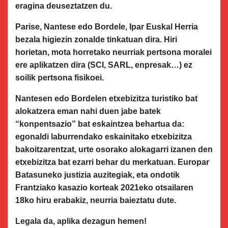
eragina deuseztatzen du.
Parise, Nantese edo Bordele, Ipar Euskal Herria
bezala higiezin zonalde tinkatuan dira. Hiri
horietan, mota horretako neurriak pertsona moralei
ere aplikatzen dira (SCI, SARL, enpresak…) ez
soilik pertsona fisikoei.
Nantesen edo Bordelen etxebizitza turistiko bat
alokatzera eman nahi duen jabe batek
“konpentsazio” bat eskaintzea behartua da:
egonaldi laburrendako eskainitako etxebizitza
bakoitzarentzat, urte osorako alokagarri izanen den
etxebizitza bat ezarri behar du merkatuan. Europar
Batasuneko justizia auzitegiak, eta ondotik
Frantziako kasazio korteak 2021eko otsailaren
18ko hiru erabakiz, neurria baieztatu dute.
Legala da, aplika dezagun hemen!