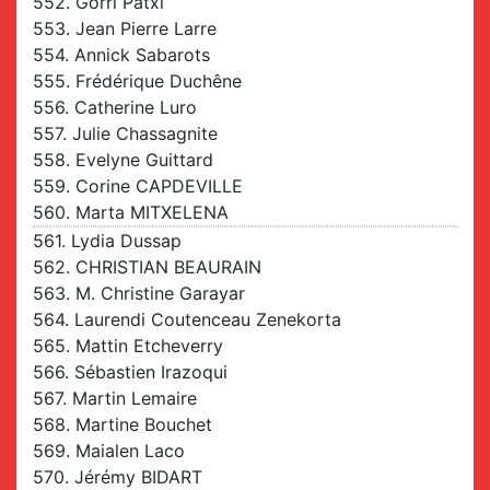
552. Gorri Patxi
553. Jean Pierre Larre
554. Annick Sabarots
555. Frédérique Duchêne
556. Catherine Luro
557. Julie Chassagnite
558. Evelyne Guittard
559. Corine CAPDEVILLE
560. Marta MITXELENA
561. Lydia Dussap
562. CHRISTIAN BEAURAIN
563. M. Christine Garayar
564. Laurendi Coutenceau Zenekorta
565. Mattin Etcheverry
566. Sébastien Irazoqui
567. Martin Lemaire
568. Martine Bouchet
569. Maialen Laco
570. Jérémy BIDART