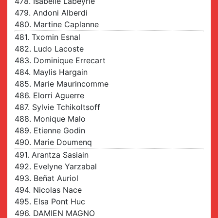
478. Isabelle Labeyrie
479. Andoni Alberdi
480. Martine Caplanne
481. Txomin Esnal
482. Ludo Lacoste
483. Dominique Errecart
484. Maylis Hargain
485. Marie Maurincomme
486. Elorri Aguerre
487. Sylvie Tchikoltsoff
488. Monique Malo
489. Etienne Godin
490. Marie Doumenq
491. Arantza Sasiain
492. Evelyne Yarzabal
493. Beñat Auriol
494. Nicolas Nace
495. Elsa Pont Huc
496. DAMIEN MAGNO