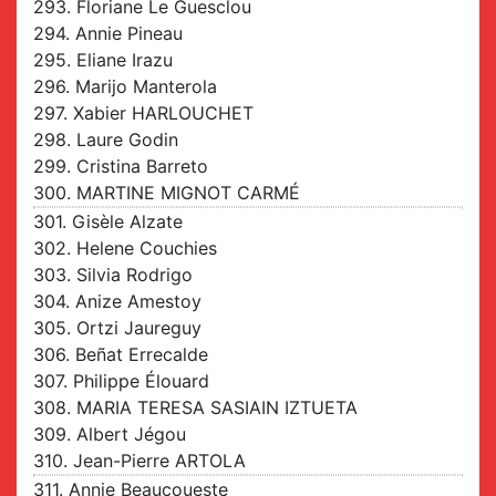
293. Floriane Le Guesclou
294. Annie Pineau
295. Eliane Irazu
296. Marijo Manterola
297. Xabier HARLOUCHET
298. Laure Godin
299. Cristina Barreto
300. MARTINE MIGNOT CARMÉ
301. Gisèle Alzate
302. Helene Couchies
303. Silvia Rodrigo
304. Anize Amestoy
305. Ortzi Jaureguy
306. Beñat Errecalde
307. Philippe Élouard
308. MARIA TERESA SASIAIN IZTUETA
309. Albert Jégou
310. Jean-Pierre ARTOLA
311. Annie Beaucoueste