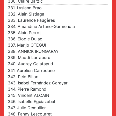
330. Claire Barzic
331. Lysiann Brao
332. Alain Sistiaga
333. Laurence Faugères
334. Amandine Artano-Garmendia
335. Alain Perrot
336. Elodie Dulac
337. Marijo OTEGUI
338. ANNICK IRUNGARAY
339. Maddi Larraburu
340. Audrey Calatayud
341. Aurelien Carrodano
342. Peio Billon
343. Isabel Fernández Garayar
344. Pierre Ramond
345. Vincent ALCAIN
346. Isabelle Eguiazabal
347. Julie Demullier
348. Fanny Lescourret