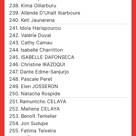
238. Kima Oillarburu
239. Allende D'Uhalt Ibarboure
240. Keti Jaunarena
241. Idoia Harispourou
242. Valérie Duval
243. Cathy Camau
244. Isabelle Charritton
245. ISABELLE DAFONSECA
246. Christine IRAZOQUI
247. Dante Edme-Sanjurjo
248. Pascale Peret
249. Elen JOSSERON
250. Natacha Rospide
251. Ramuntcho CELAYA
252. Maitena CELAYA
253. Benoît Tentelier
254. Jon Sudupe
255. Fatima Teixeira