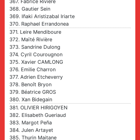
367. Fabrice Riviere
368. Gautier Sein
369. Iñaki Aristizabal Iriarte
370. Raphael Errandonea
371. Leire Mendiboure
372. Maïté Rivière
373. Sandrine Dulong
374. Cyril Courougnon
375. Xavier CAMLONG
376. Emilie Charron
377. Adrien Etcheverry
378. Benoît Bryon
379. Béatrice GROS
380. Xan Bidegain
381. OLIVIER HIRIGOYEN
382. Elisabeth Gueriaud
383. Margot Peña
384. Julen Artayet
385. Thurin Maitane