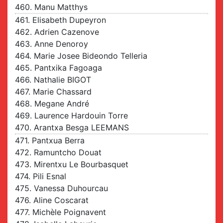
460. Manu Matthys
461. Elisabeth Dupeyron
462. Adrien Cazenove
463. Anne Denoroy
464. Marie Josee Bideondo Telleria
465. Pantxika Fagoaga
466. Nathalie BIGOT
467. Marie Chassard
468. Megane André
469. Laurence Hardouin Torre
470. Arantxa Besga LEEMANS
471. Pantxua Berra
472. Ramuntcho Douat
473. Mirentxu Le Bourbasquet
474. Pili Esnal
475. Vanessa Duhourcau
476. Aline Coscarat
477. Michèle Poignavent