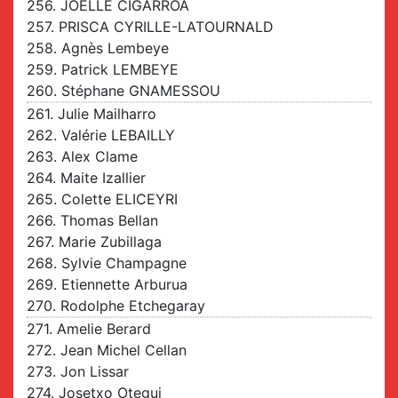
256. JOËLLE CIGARROA
257. PRISCA CYRILLE-LATOURNALD
258. Agnès Lembeye
259. Patrick LEMBEYE
260. Stéphane GNAMESSOU
261. Julie Mailharro
262. Valérie LEBAILLY
263. Alex Clame
264. Maite Izallier
265. Colette ELICEYRI
266. Thomas Bellan
267. Marie Zubillaga
268. Sylvie Champagne
269. Etiennette Arburua
270. Rodolphe Etchegaray
271. Amelie Berard
272. Jean Michel Cellan
273. Jon Lissar
274. Josetxo Otegui