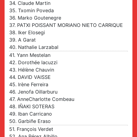
34. Claude Martin
35. Txomin Poveda
36. Marko Goutenegre
37. PATXI POISSANT MORIANO NIETO CARRIQUE
38. Iker Elosegi
39. A Garat
40. Nathalie Larzabal
41. Yann Mestelan
42. Dorothée Iacuzzi
43. Hélène Chauvin
44. DAVID VAISSE
45. Irène Ferreira
46. Jenofa Oillarburu
47. AnneCharlotte Combeau
48. IÑAKI SOTERAS
49. Iban Carricano
50. Garbiñe Eraso
51. François Verdet
52. Ana Pérez Albillo