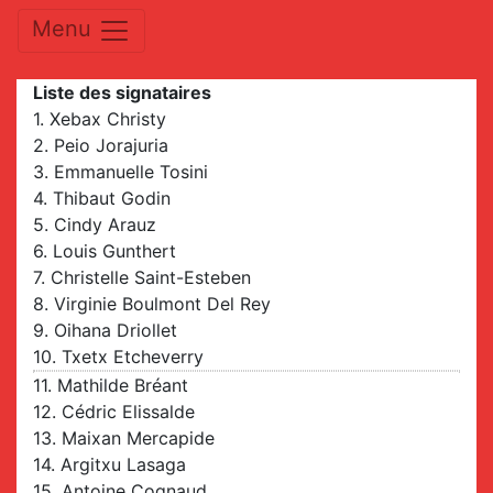
Menu
Liste des signataires
1. Xebax Christy
2. Peio Jorajuria
3. Emmanuelle Tosini
4. Thibaut Godin
5. Cindy Arauz
6. Louis Gunthert
7. Christelle Saint-Esteben
8. Virginie Boulmont Del Rey
9. Oihana Driollet
10. Txetx Etcheverry
11. Mathilde Bréant
12. Cédric Elissalde
13. Maixan Mercapide
14. Argitxu Lasaga
15. Antoine Cognaud