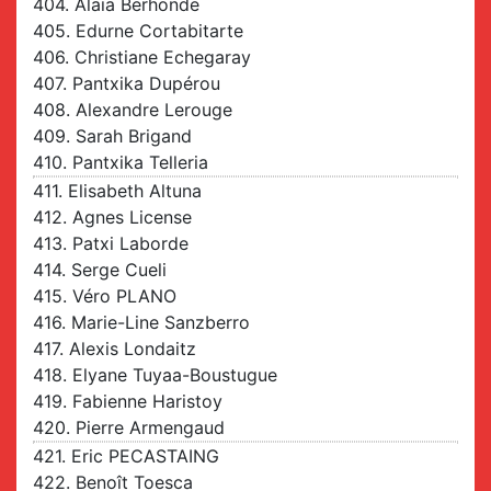
404. Alaia Berhonde
405. Edurne Cortabitarte
406. Christiane Echegaray
407. Pantxika Dupérou
408. Alexandre Lerouge
409. Sarah Brigand
410. Pantxika Telleria
411. Elisabeth Altuna
412. Agnes License
413. Patxi Laborde
414. Serge Cueli
415. Véro PLANO
416. Marie-Line Sanzberro
417. Alexis Londaitz
418. Elyane Tuyaa-Boustugue
419. Fabienne Haristoy
420. Pierre Armengaud
421. Eric PECASTAING
422. Benoît Toesca