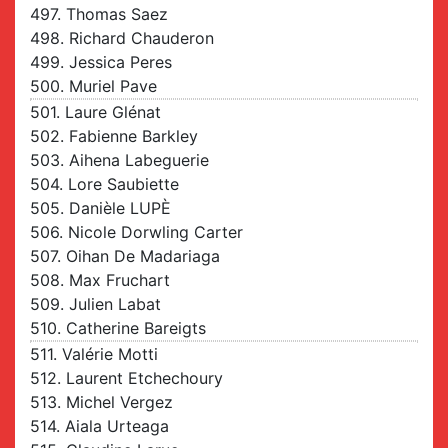
497. Thomas Saez
498. Richard Chauderon
499. Jessica Peres
500. Muriel Pave
501. Laure Glénat
502. Fabienne Barkley
503. Aihena Labeguerie
504. Lore Saubiette
505. Danièle LUPÈ
506. Nicole Dorwling Carter
507. Oihan De Madariaga
508. Max Fruchart
509. Julien Labat
510. Catherine Bareigts
511. Valérie Motti
512. Laurent Etchechoury
513. Michel Vergez
514. Aiala Urteaga