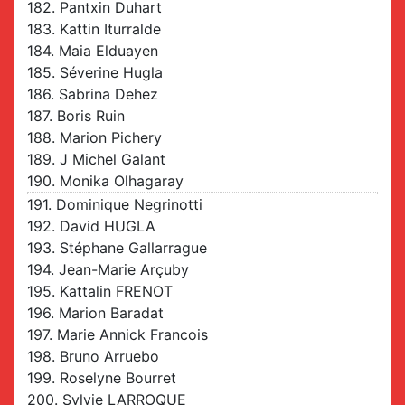
182. Pantxin Duhart
183. Kattin Iturralde
184. Maia Elduayen
185. Séverine Hugla
186. Sabrina Dehez
187. Boris Ruin
188. Marion Pichery
189. J Michel Galant
190. Monika Olhagaray
191. Dominique Negrinotti
192. David HUGLA
193. Stéphane Gallarrague
194. Jean-Marie Arçuby
195. Kattalin FRENOT
196. Marion Baradat
197. Marie Annick Francois
198. Bruno Arruebo
199. Roselyne Bourret
200. Sylvie LARROQUE