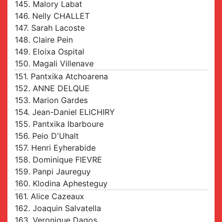
145. Malory Labat
146. Nelly CHALLET
147. Sarah Lacoste
148. Claire Pein
149. Eloixa Ospital
150. Magali Villenave
151. Pantxika Atchoarena
152. ANNE DELQUE
153. Marion Gardes
154. Jean-Daniel ELICHIRY
155. Pantxika Ibarboure
156. Peio D'Uhalt
157. Henri Eyherabide
158. Dominique FIEVRE
159. Panpi Jaureguy
160. Klodina Aphesteguy
161. Alice Cazeaux
162. Joaquin Salvatella
163. Veronique Dagos