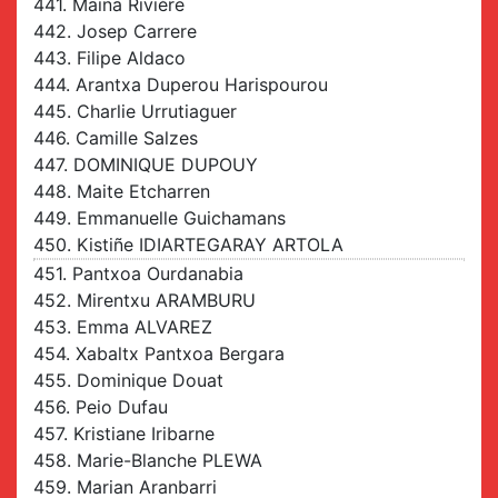
441. Maïna Rivière
442. Josep Carrere
443. Filipe Aldaco
444. Arantxa Duperou Harispourou
445. Charlie Urrutiaguer
446. Camille Salzes
447. DOMINIQUE DUPOUY
448. Maite Etcharren
449. Emmanuelle Guichamans
450. Kistiñe IDIARTEGARAY ARTOLA
451. Pantxoa Ourdanabia
452. Mirentxu ARAMBURU
453. Emma ALVAREZ
454. Xabaltx Pantxoa Bergara
455. Dominique Douat
456. Peio Dufau
457. Kristiane Iribarne
458. Marie-Blanche PLEWA
459. Marian Aranbarri