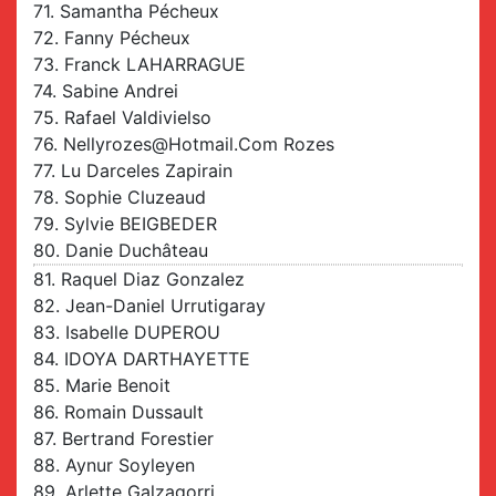
71. Samantha Pécheux
72. Fanny Pécheux
73. Franck LAHARRAGUE
74. Sabine Andrei
75. Rafael Valdivielso
76. Nellyrozes@hotmail.com Rozes
77. Lu Darceles Zapirain
78. Sophie Cluzeaud
79. Sylvie BEIGBEDER
80. Danie Duchâteau
81. Raquel Diaz Gonzalez
82. Jean-Daniel Urrutigaray
83. Isabelle DUPEROU
84. IDOYA DARTHAYETTE
85. Marie Benoit
86. Romain Dussault
87. Bertrand Forestier
88. Aynur Soyleyen
89. Arlette Galzagorri