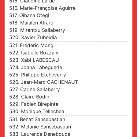
515. Claudine Larue
516. Marie-Françoise Aguirre
517. Oihana Otegi
518. Maialen Alfaro
519. Mirentxu Sallaberry
520. Xavier Zubeldia
521. Frédéric Mong
522. Isabelle Bozzani
523. Xabi LABESCAU
524. Joana Labeguerie
525. Philippe Etcheverry
526. Jean-Marc CACHENAUT
527. Carine Sallaberry
528. Claire Bodin
529. Fabien Birepinte
530. Monique Tellechea
531. Benat Sansebastian
532. Melanie Sansebastian
533. Laurence Deneboude