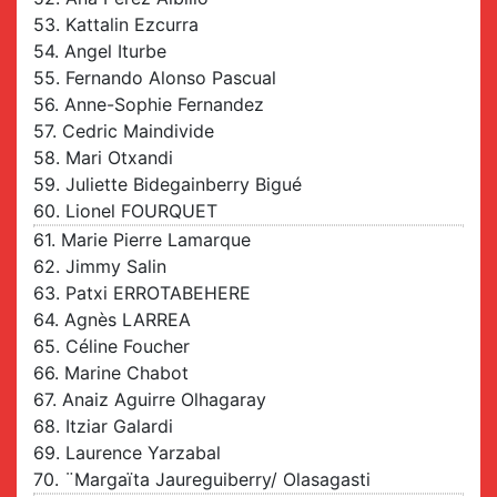
53. Kattalin Ezcurra
54. Angel Iturbe
55. Fernando Alonso Pascual
56. Anne-Sophie Fernandez
57. Cedric Maindivide
58. Mari Otxandi
59. Juliette Bidegainberry Bigué
60. Lionel FOURQUET
61. Marie Pierre Lamarque
62. Jimmy Salin
63. Patxi ERROTABEHERE
64. Agnès LARREA
65. Céline Foucher
66. Marine Chabot
67. Anaiz Aguirre Olhagaray
68. Itziar Galardi
69. Laurence Yarzabal
70. ¨margaïta Jaureguiberry/ Olasagasti