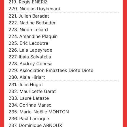
219. Régis ENERIZ
220. Nicolas Doyhenard
221. Julien Baradat
222. Nadine Betbeder
223. Ninon Leliard
224. Amandine Plaquin
225. Eric Lecoutre
226. Laia Lapeyrade
227. Ibaia Salvatella
228. Audrey Conesa
229. Association Emazteek Diote Diote
230. Alaia Hiriart
231. Julie Hugot
232. Mauricette Garat
233. Laure Lataste
234. Corinne Manso
235. Marie-Noëlle MONTON
236. Paul Larroque
237. Dominique ARNOUX